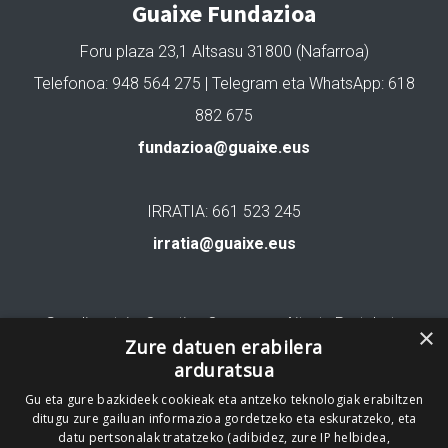
Guaixe Fundazioa
Foru plaza 23,1 Altsasu 31800 (Nafarroa)
Telefonoa: 948 564 275 | Telegram eta WhatsApp: 618
882 675
fundazioa@guaixe.eus
IRRATIA: 661 523 245
irratia@guaixe.eus
Gure lizentzia
: Creative Commons Aitortu Partekatu
×
Zure datuen erabilera
arduratsua
Codesyntaxek garatua
Gu eta gure bazkideek cookieak eta antzeko teknologiak erabiltzen
ditugu zure gailuan informazioa gordetzeko eta eskuratzeko, eta
datu pertsonalak tratatzeko (adibidez, zure IP helbidea,