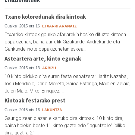
Txano koloredunak dira kintoak
Guaixe
2015 ots 16
ETXARRI ARANATZ
Etxarriko kintoek gaurko afariarekin hasiko dituzte kintoen
ospakizunak, baina aurretik Gizakunde, Andrekunde eta
Garikunde ihote ospakizunetan eskea…
Asteartera arte, kinto egunak
Guaixe
2015 ots 13
ARBIZU
10 kinto bilduko dira euren festa ospatzera: Haritz Nazabal,
Iosu Mendiola, Dario Moreta, Saioa Estanga, Maialen Zelaia,
Julen Maio, Mikel Enriquez, …
Kintoak festarako prest
Guaixe
2015 ots 16
LAKUNTZA
Gaur goizean plazan elkartuko dira kintoak. 10 kinto dira,
baina haiekin beste 11 kinto gazte edo “laguntzaile” ibiliko
dira, guztira 21 …