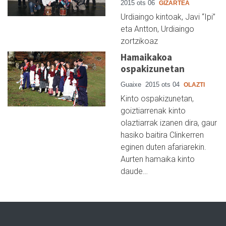
2015 ots 06
GIZARTEA
Urdiaingo kintoak, Javi “Ipi”
eta Antton, Urdiaingo
zortzikoaz
Hamaikakoa
ospakizunetan
Guaixe
2015 ots 04
OLAZTI
Kinto ospakizunetan,
goiztiarrenak kinto
olaztiarrak izanen dira, gaur
hasiko baitira Clinkerren
eginen duten afariarekin.
Aurten hamaika kinto
daude…