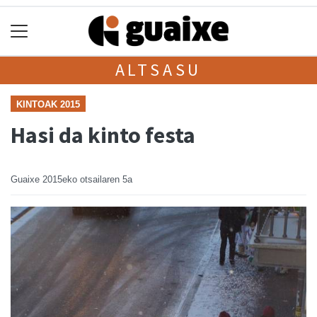
ALTSASU
KINTOAK 2015
Hasi da kinto festa
Guaixe
2015eko otsailaren 5a