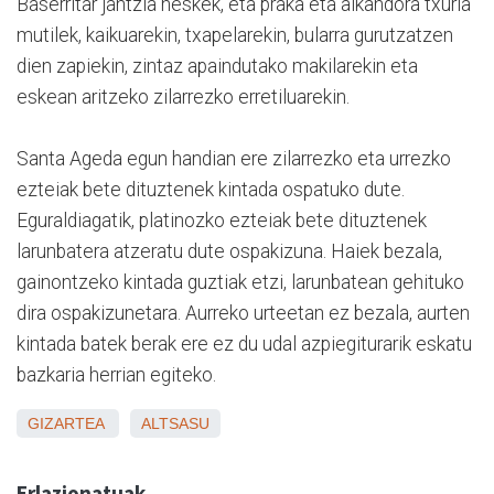
Baserritar jantzia neskek, eta praka eta alkandora txuria
mutilek, kaikuarekin, txapelarekin, bularra gurutzatzen
dien zapiekin, zintaz apaindutako makilarekin eta
eskean aritzeko zilarrezko erretiluarekin.
Santa Ageda egun handian ere zilarrezko eta urrezko
ezteiak bete dituztenek kintada ospatuko dute.
Eguraldiagatik, platinozko ezteiak bete dituztenek
larunbatera atzeratu dute ospakizuna. Haiek bezala,
gainontzeko kintada guztiak etzi, larunbatean gehituko
dira ospakizunetara. Aurreko urteetan ez bezala, aurten
kintada batek berak ere ez du udal azpiegiturarik eskatu
bazkaria herrian egiteko.
GIZARTEA
ALTSASU
Erlazionatuak