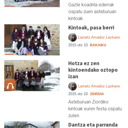
Gazte koadrila ederrak
ospatu zuen asteburuan
kintoak.
Kintoak, pasa berri
Larraitz Amadoz Lazkano
2015 ots 10
BAKAIKU
Hotza ez zen
kintoendako oztopo
izan
Larraitz Amadoz Lazkano
2015 ots 10
ZIORDIA
Asteburuan Ziordiko
kintoak euren festa ospatu
zuten.
Dantza eta parranda