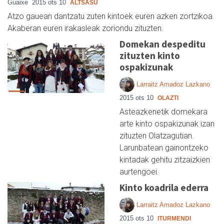
Guaixe
2015 ots 10
ALTSASU
Atzo gauean dantzatu zuten kintoek euren azken zortzikoa.
Akaberan euren irakasleak zoriondu zituzten.
Domekan despeditu
zituzten kinto
ospakizunak
Larraitz Amadoz Lazkano
2015 ots 10
OLAZTI
Asteazkenetik domekara
arte kinto ospakizunak izan
zituzten Olatzagutian.
Larunbatean gainontzeko
kintadak gehitu zitzaizkien
aurtengoei.
Kinto koadrila ederra
Larraitz Amadoz Lazkano
2015 ots 10
ITURMENDI