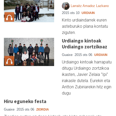
Larraitz Amadoz Lazkano
2015 ots 10
URDIAIN
Kinto urdiaindarrek euren
asteburuko plana kontatu
ziguten.
Urdiaingo kintoak
Urdiaingo zortzikoaz
Guaixe
2015 ots 06
URDIAIN
Urdiaingo kintoak harrapatu
ditugu Urdiaingo zortzikoa
ikasten, Javier Zelaia "Ipi"
irakasle dutela. Eurekin eta
Antton Zubiriarekin hitz egin
dugu
Hiru eguneko festa
Guaixe
2015 ots 06
ZIORDIA