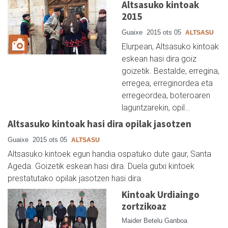
Altsasuko kintoak
2015
Guaixe
2015 ots 05
ALTSASU
Elurpean, Altsasuko kintoak
eskean hasi dira goiz
goizetik. Bestalde, erregina,
erregea, erreginordea eta
erregeordea, boteroaren
laguntzarekin, opil…
Altsasuko kintoak hasi dira opilak jasotzen
Guaixe
2015 ots 05
ALTSASU
Altsasuko kintoek egun handia ospatuko dute gaur, Santa
Ageda. Goizetik eskean hasi dira. Duela gutxi kintoek
prestatutako opilak jasotzen hasi dira
Kintoak Urdiaingo
zortzikoaz
Maider Betelu Ganboa