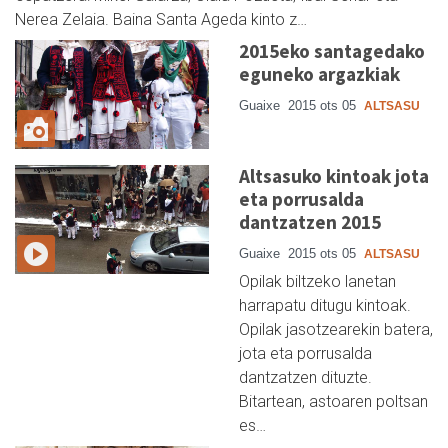
Nerea Zelaia. Baina Santa Ageda kinto z…
2015eko santagedako
eguneko argazkiak
Guaixe
2015 ots 05
ALTSASU
Altsasuko kintoak jota
eta porrusalda
dantzatzen 2015
Guaixe
2015 ots 05
ALTSASU
Opilak biltzeko lanetan
harrapatu ditugu kintoak.
Opilak jasotzearekin batera,
jota eta porrusalda
dantzatzen dituzte.
Bitartean, astoaren poltsan
es…