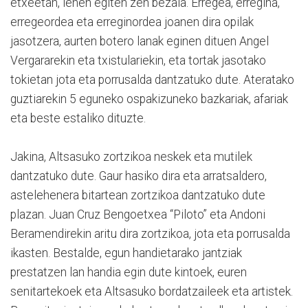
etxeetan, lehen egiten zen bezala. Erregea, erregina,
erregeordea eta erreginordea joanen dira opilak
jasotzera, aurten botero lanak eginen dituen Angel
Vergararekin eta txistulariekin, eta tortak jasotako
tokietan jota eta porrusalda dantzatuko dute. Ateratako
guztiarekin 5 eguneko ospakizuneko bazkariak, afariak
eta beste estaliko dituzte.
Jakina, Altsasuko zortzikoa neskek eta mutilek
dantzatuko dute. Gaur hasiko dira eta arratsaldero,
astelehenera bitartean zortzikoa dantzatuko dute
plazan. Juan Cruz Bengoetxea “Piloto” eta Andoni
Beramendirekin aritu dira zortzikoa, jota eta porrusalda
ikasten. Bestalde, egun handietarako jantziak
prestatzen lan handia egin dute kintoek, euren
senitartekoek eta Altsasuko bordatzaileek eta artistek.