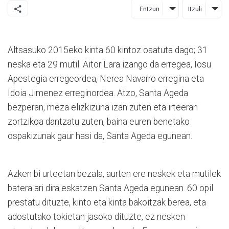
Entzun
Itzuli
Altsasuko 2015eko kinta 60 kintoz osatuta dago; 31
neska eta 29 mutil. Aitor Lara izango da erregea, Iosu
Apestegia erregeordea, Nerea Navarro erregina eta
Idoia Jimenez erreginordea. Atzo, Santa Ageda
bezperan, meza elizkizuna izan zuten eta irteeran
zortzikoa dantzatu zuten, baina euren benetako
ospakizunak gaur hasi da, Santa Ageda egunean.
Azken bi urteetan bezala, aurten ere neskek eta mutilek
batera ari dira eskatzen Santa Ageda egunean. 60 opil
prestatu dituzte, kinto eta kinta bakoitzak berea, eta
adostutako tokietan jasoko dituzte, ez nesken