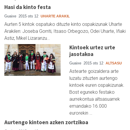
Hasi da kinto festa
Guaixe
2015 ots 12
UHARTE ARAKIL
Aurten 5 kintok ospatuko dituzte kinto ospakizunak Uharte
Arakilen: Joseba Gorriti, Itsaso Orbegozo, Odei Uharte, Iñaki
Astiz, Mikel Lizaranzu…
Kintoek urtez urte
jasotakoa
Guaixe
2015 ots 12
ALTSASU
Astearte goizaldera arte
luzatu zituzten aurtengo
kintoek euren ospakizunak.
Bost eguneko festako
aurrekontua altsasuarrek
emandako 16.000
eurorekin …
Aurtengo kintoen azken zortzikoa