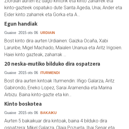
Ziordian aurten ez dago kintorik eta kinto zaharrek eta
kinto-gazteek ospatuko dute Santa Ageda, Unai, Ander eta
Eider kinto zaharrek eta Gorka eta A…
Egun handiak
Guaixe
2015 ots 06
URDIAIN
Bost kinto dira aurten Urdiainen: Gaizka Ocaña, Xabi
Larunbe, Migel Machado, Maialen Unanua eta Aritz Irigoien.
Haiei kinto gazteak, zaharrak …
20 neska-mutiko bilduko dira ospatzera
Guaixe
2015 ots 06
ITURMENDI
Bost dira aurten kintoak Iturmendin: Iñigo Galarza, Aritz
Gabirondo, Eneko Lopez, Sarai Aramendia eta Marina
Arbizu. Baina kinto-gazte eta kin…
Kinto boskotea
Guaixe
2015 ots 06
BAKAIKU
Aurten 5 bakaikuar dira kintoak, baina 4 bilduko dira
ospatzera: Mikel Galarza, Olaia Pozueta, Ibai Senar eta