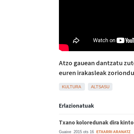
Atzo gauean dantzatu zut
euren irakasleak zoriondu
KULTURA
ALTSASU
Erlazionatuak
Txano koloredunak dira kint
Guaixe
2015 ots 16
ETXARRI ARANATZ