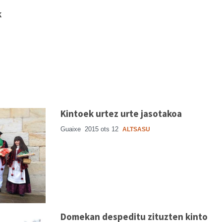
k
Kintoek urtez urte jasotakoa
Guaixe
2015 ots 12
ALTSASU
Domekan despeditu zituzten kinto