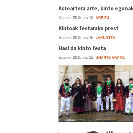
Asteartera arte, kinto eguna
Guaixe
2015 ots 13
ARBIZU
Kintoak festarako prest
Guaixe
2015 ots 16
LAKUNTZA
Hasi da kinto festa
Guaixe
2015 ots 12
UHARTE ARAKIL