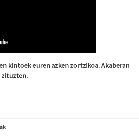
en kintoek euren azken zortzikoa. Akaberan
 zituzten.
oak