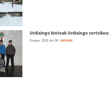
Urdiaingo kintoak Urdiaingo zortzikoa
Guaixe
2015 ots 06
URDIAIN