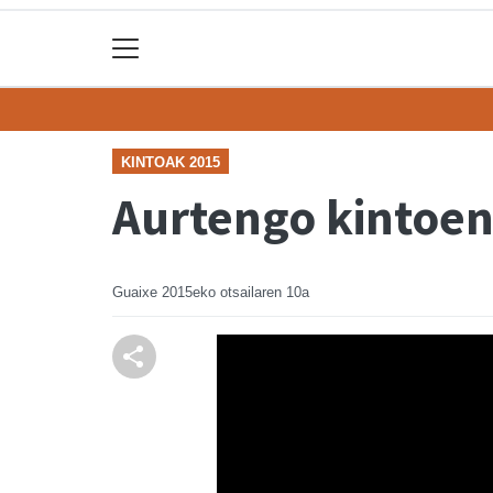
KINTOAK 2015
Aurtengo kintoen
Guaixe
2015eko otsailaren 10a