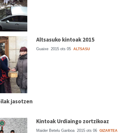
Altsasuko kintoak 2015
Guaixe
2015 ots 05
ALTSASU
pilak jasotzen
Kintoak Urdiaingo zortzikoaz
Maider Betelu Ganboa
2015 ots 06
GIZARTEA