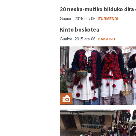
20 neska-mutiko bilduko dira
Guaixe
2015 ots 06
ITURMENDI
Kinto boskotea
Guaixe
2015 ots 06
BAKAIKU