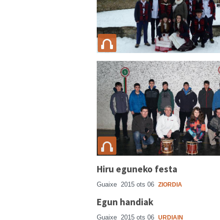
Hiru eguneko festa
Guaixe
2015 ots 06
ZIORDIA
Egun handiak
Guaixe
2015 ots 06
URDIAIN