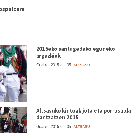
 ospatzera
2015eko santagedako eguneko
argazkiak
Guaixe
2015 ots 05
ALTSASU
Altsasuko kintoak jota eta porrusalda
dantzatzen 2015
Guaixe
2015 ots 05
ALTSASU