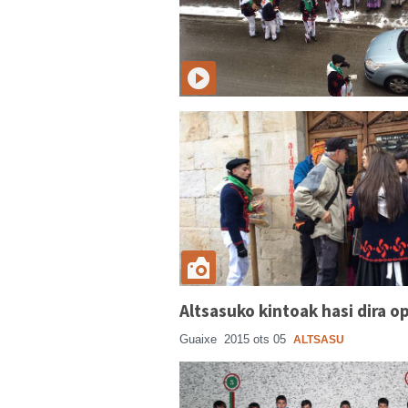
Altsasuko kintoak hasi dira o
Guaixe
2015 ots 05
ALTSASU