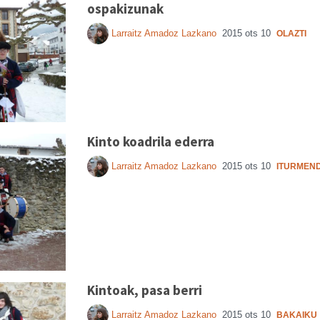
ospakizunak
Larraitz Amadoz Lazkano
2015 ots 10
OLAZTI
Kinto koadrila ederra
Larraitz Amadoz Lazkano
2015 ots 10
ITURMEND
Kintoak, pasa berri
Larraitz Amadoz Lazkano
2015 ots 10
BAKAIKU