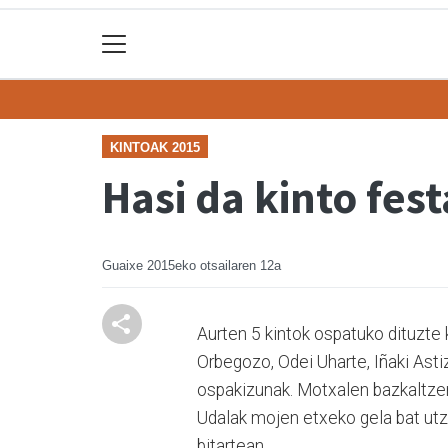
KINTOAK 2015
Hasi da kinto fest
Guaixe
2015eko otsailaren 12a
Aurten 5 kintok ospatuko dituzte 
Orbegozo, Odei Uharte, Iñaki Asti
ospakizunak. Motxalen bazkaltzera
Udalak mojen etxeko gela bat utzi
bitartean.