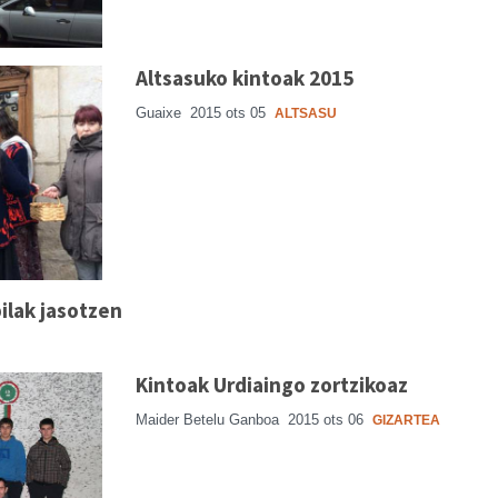
Altsasuko kintoak 2015
Guaixe
2015 ots 05
ALTSASU
pilak jasotzen
Kintoak Urdiaingo zortzikoaz
Maider Betelu Ganboa
2015 ots 06
GIZARTEA