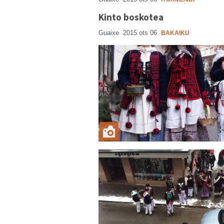
Kinto boskotea
Guaixe
2015 ots 06
BAKAIKU