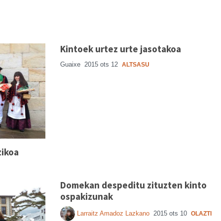
Kintoek urtez urte jasotakoa
Guaixe
2015 ots 12
ALTSASU
zikoa
Domekan despeditu zituzten kinto
ospakizunak
Larraitz Amadoz Lazkano
2015 ots 10
OLAZTI