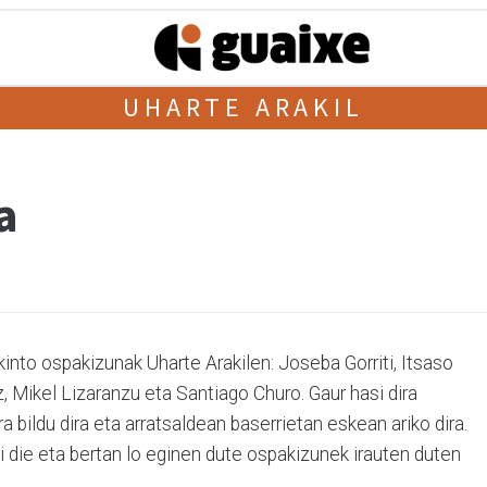
UHARTE ARAKIL
a
kinto ospakizunak Uharte Arakilen: Joseba Gorriti, Itsaso
z, Mikel Lizaranzu eta Santiago Churo. Gaur hasi dira
 bildu dira eta arratsaldean baserrietan eskean ariko dira.
 die eta bertan lo eginen dute ospakizunek irauten duten