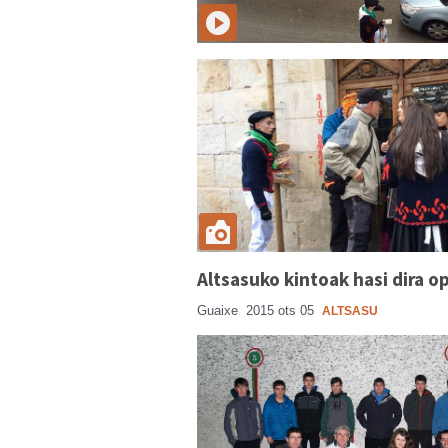
Altsasuko kintoak hasi dira o
Guaixe
2015 ots 05
ALTSASU