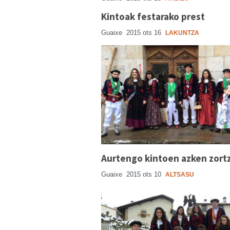
Kintoak festarako prest
Guaixe
2015 ots 16
LAKUNTZA
Aurtengo kintoen azken zort
Guaixe
2015 ots 10
ALTSASU