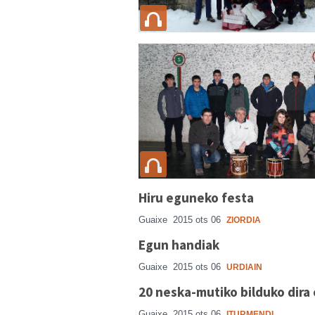
Hiru eguneko festa
Guaixe
2015 ots 06
ZIORDIA
Egun handiak
Guaixe
2015 ots 06
URDIAIN
20 neska-mutiko bilduko dira
Guaixe
2015 ots 06
ITURMENDI