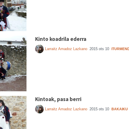
Kinto koadrila ederra
Larraitz Amadoz Lazkano
2015 ots 10
ITURMEND
Kintoak, pasa berri
Larraitz Amadoz Lazkano
2015 ots 10
BAKAIKU