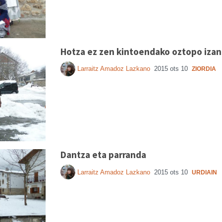
Hotza ez zen kintoendako oztopo izan
Larraitz Amadoz Lazkano
2015 ots 10
ZIORDIA
Dantza eta parranda
Larraitz Amadoz Lazkano
2015 ots 10
URDIAIN