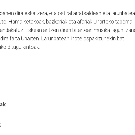
 joanen dira eskatzera, eta ostiral arratsaldean eta larunbate
ute. Hamaiketakoak, bazkariak eta afariak Uharteko taberna
xandakatuz. Eskean aritzen diren bitartean musika lagun izan
dira falta Uharten. Larunbatean ihote ospakizunekin bat
ko ditugu kintoak.
oak
k