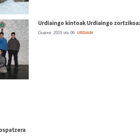
Urdiaingo kintoak Urdiaingo zortzikoa
Guaixe
2015 ots 06
URDIAIN
 ospatzera