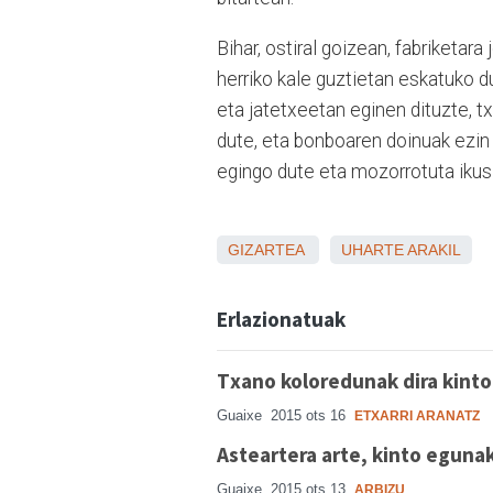
Bihar, ostiral goizean, fabriketara
herriko kale guztietan eskatuko d
eta jatetxeetan eginen dituzte, t
dute, eta bonboaren doinuak ezin 
egingo dute eta mozorrotuta ikusi
GIZARTEA
UHARTE ARAKIL
Erlazionatuak
Txano koloredunak dira kint
Guaixe
2015 ots 16
ETXARRI ARANATZ
Asteartera arte, kinto eguna
Guaixe
2015 ots 13
ARBIZU