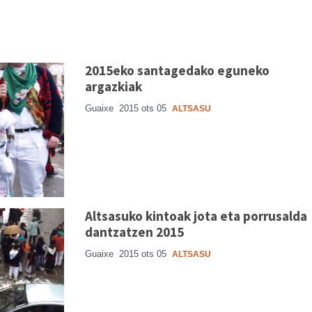
2015eko santagedako eguneko
argazkiak
Guaixe
2015 ots 05
ALTSASU
Altsasuko kintoak jota eta porrusalda
dantzatzen 2015
Guaixe
2015 ots 05
ALTSASU