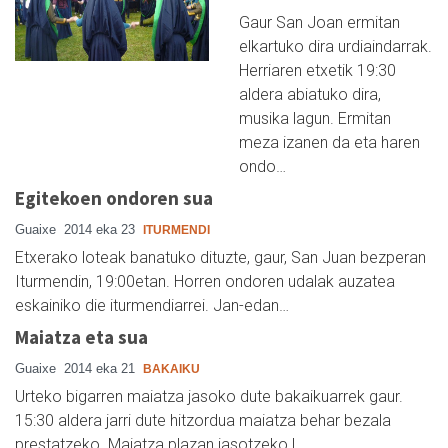
Gaur San Joan ermitan
elkartuko dira urdiaindarrak.
Herriaren etxetik 19:30
aldera abiatuko dira,
musika lagun. Ermitan
meza izanen da eta haren
ondo…
Egitekoen ondoren sua
Guaixe
2014 eka 23
ITURMENDI
Etxerako loteak banatuko dituzte, gaur, San Juan bezperan
Iturmendin, 19:00etan. Horren ondoren udalak auzatea
eskainiko die iturmendiarrei. Jan-edan…
Maiatza eta sua
Guaixe
2014 eka 21
BAKAIKU
Urteko bigarren maiatza jasoko dute bakaikuarrek gaur.
15:30 aldera jarri dute hitzordua maiatza behar bezala
prestatzeko. Maiatza plazan jasotzeko l…