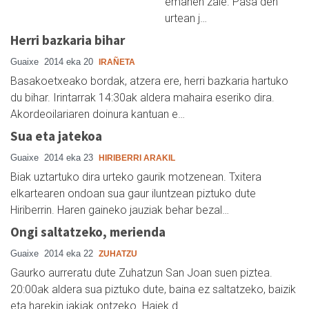
emanen zaie. Pasa den
urtean j…
Herri bazkaria bihar
Guaixe
2014 eka 20
IRAÑETA
Basakoetxeako bordak, atzera ere, herri bazkaria hartuko
du bihar. Irintarrak 14:30ak aldera mahaira eseriko dira.
Akordeoilariaren doinura kantuan e…
Sua eta jatekoa
Guaixe
2014 eka 23
HIRIBERRI ARAKIL
Biak uztartuko dira urteko gaurik motzenean. Txitera
elkartearen ondoan sua gaur iluntzean piztuko dute
Hiriberrin. Haren gaineko jauziak behar bezal…
Ongi saltatzeko, merienda
Guaixe
2014 eka 22
ZUHATZU
Gaurko aurreratu dute Zuhatzun San Joan suen piztea.
20:00ak aldera sua piztuko dute, baina ez saltatzeko, baizik
eta harekin jakiak ontzeko. Haiek d…