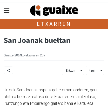
ETXARREN
San Joanak bueltan
Guaixe
2014ko ekainaren 23a
Entzun
Itzuli
Urteak San Joanak ospatu gabe eman ondoren, gaur
ohitura berreskuratuko dute Etxarrenen. Urritzolako,
Irurtzungo eta Etxarrengo gaitero bana elkartu eta