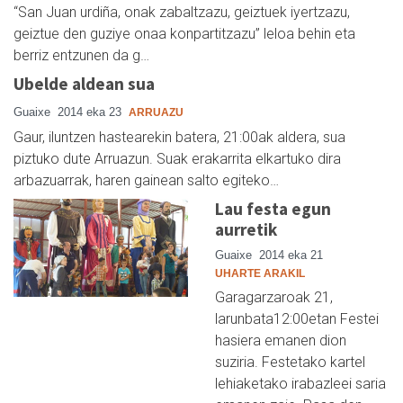
“San Juan urdiña, onak zabaltzazu, geiztuek iyertzazu,
geiztue den guziye onaa konpartitzazu” leloa behin eta
berriz entzunen da g…
Ubelde aldean sua
Guaixe
2014 eka 23
ARRUAZU
Gaur, iluntzen hastearekin batera, 21:00ak aldera, sua
piztuko dute Arruazun. Suak erakarrita elkartuko dira
arbazuarrak, haren gainean salto egiteko…
Lau festa egun
aurretik
Guaixe
2014 eka 21
UHARTE ARAKIL
Garagarzaroak 21,
larunbata12:00etan Festei
hasiera emanen dion
suziria. Festetako kartel
lehiaketako irabazleei saria