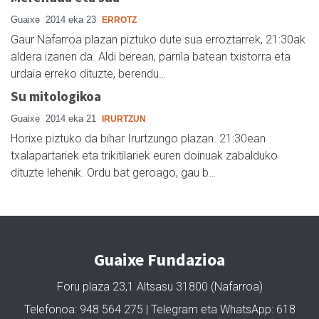
Guaixe
2014 eka 23
ERROTZ
Gaur Nafarroa plazan piztuko dute sua erroztarrek, 21:30ak
aldera izanen da. Aldi berean, parrila batean txistorra eta
urdaia erreko dituzte, berendu…
Su mitologikoa
Guaixe
2014 eka 21
IRURTZUN
Horixe piztuko da bihar Irurtzungo plazan. 21:30ean
txalapartariek eta trikitilariek euren doinuak zabalduko
dituzte lehenik. Ordu bat geroago, gau b…
Guaixe Fundazioa
Foru plaza 23,1 Altsasu 31800 (Nafarroa)
Telefonoa: 948 564 275 | Telegram eta WhatsApp: 618