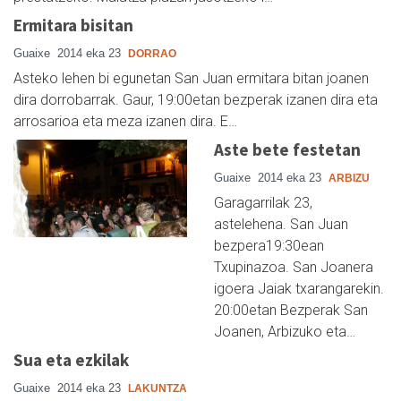
Ermitara bisitan
Guaixe
2014 eka 23
DORRAO
Asteko lehen bi egunetan San Juan ermitara bitan joanen
dira dorrobarrak. Gaur, 19:00etan bezperak izanen dira eta
arrosarioa eta meza izanen dira. E…
Aste bete festetan
Guaixe
2014 eka 23
ARBIZU
Garagarrilak 23,
astelehena. San Juan
bezpera19:30ean
Txupinazoa. San Joanera
igoera Jaiak txarangarekin.
20:00etan Bezperak San
Joanen, Arbizuko eta…
Sua eta ezkilak
Guaixe
2014 eka 23
LAKUNTZA