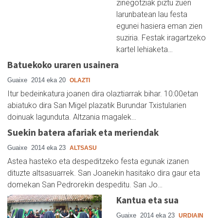
zinegotziak piztu zuen
larunbatean lau festa
egunei hasiera eman zien
suziria. Festak iragartzeko
kartel lehiaketa…
Batuekoko uraren usainera
Guaixe
2014 eka 20
OLAZTI
Itur bedeinkatura joanen dira olaztiarrak bihar. 10:00etan
abiatuko dira San Migel plazatik Burundar Txistularien
doinuak lagunduta. Altzania magalek…
Suekin batera afariak eta meriendak
Guaixe
2014 eka 23
ALTSASU
Astea hasteko eta despeditzeko festa egunak izanen
dituzte altsasuarrek. San Joanekin hasitako dira gaur eta
domekan San Pedrorekin despeditu. San Jo…
Kantua eta sua
Guaixe
2014 eka 23
URDIAIN