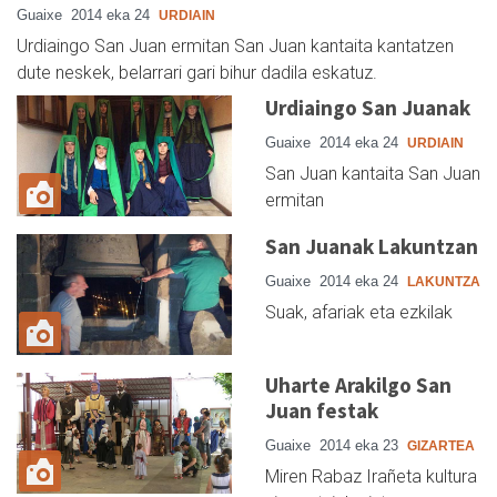
Guaixe
2014 eka 24
URDIAIN
Urdiaingo San Juan ermitan San Juan kantaita kantatzen
dute neskek, belarrari gari bihur dadila eskatuz.
Urdiaingo San Juanak
Guaixe
2014 eka 24
URDIAIN
San Juan kantaita San Juan
ermitan
San Juanak Lakuntzan
Guaixe
2014 eka 24
LAKUNTZA
Suak, afariak eta ezkilak
Uharte Arakilgo San
Juan festak
Guaixe
2014 eka 23
GIZARTEA
Miren Rabaz Irañeta kultura