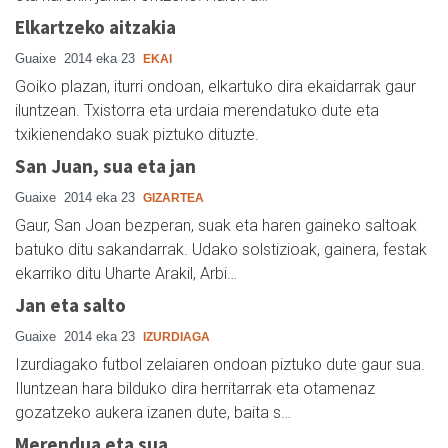
Elkartzeko aitzakia
Guaixe
2014 eka 23
EKAI
Goiko plazan, iturri ondoan, elkartuko dira ekaidarrak gaur
iluntzean. Txistorra eta urdaia merendatuko dute eta
txikienendako suak piztuko dituzte.
San Juan, sua eta jan
Guaixe
2014 eka 23
GIZARTEA
Gaur, San Joan bezperan, suak eta haren gaineko saltoak
batuko ditu sakandarrak. Udako solstizioak, gainera, festak
ekarriko ditu Uharte Arakil, Arbi…
Jan eta salto
Guaixe
2014 eka 23
IZURDIAGA
Izurdiagako futbol zelaiaren ondoan piztuko dute gaur sua.
Iluntzean hara bilduko dira herritarrak eta otamenaz
gozatzeko aukera izanen dute, baita s…
Merendua eta sua