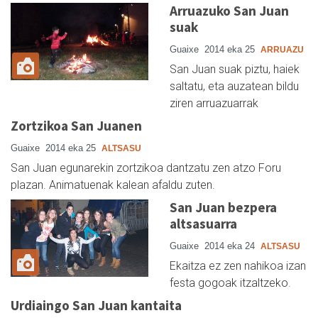
Arruazuko San Juan
suak
Guaixe
2014 eka 25
ARRUAZU
San Juan suak piztu, haiek
saltatu, eta auzatean bildu
ziren arruazuarrak
Zortzikoa San Juanen
Guaixe
2014 eka 25
ALTSASU
San Juan egunarekin zortzikoa dantzatu zen atzo Foru
plazan. Animatuenak kalean afaldu zuten.
San Juan bezpera
altsasuarra
Guaixe
2014 eka 24
ALTSASU
Ekaitza ez zen nahikoa izan
festa gogoak itzaltzeko.
Urdiaingo San Juan kantaita