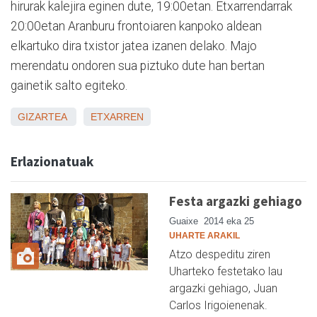
hirurak kalejira eginen dute, 19:00etan. Etxarrendarrak
20:00etan Aranburu frontoiaren kanpoko aldean
elkartuko dira txistor jatea izanen delako. Majo
merendatu ondoren sua piztuko dute han bertan
gainetik salto egiteko.
GIZARTEA
ETXARREN
Erlazionatuak
Festa argazki gehiago
Guaixe
2014 eka 25
UHARTE ARAKIL
Atzo despeditu ziren
Uharteko festetako lau
argazki gehiago, Juan
Carlos Irigoienenak.