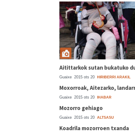
Aitittarkok sutan bukatuko d
Guaixe
2015 ots 20
HIRIBERRI ARAKIL
Moxorroak, Aitezarko, landarr
Guaixe
2015 ots 20
IHABAR
Mozorro gehiago
Guaixe
2015 ots 20
ALTSASU
Koadrila mozorroen txanda