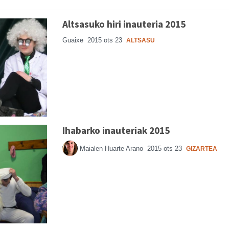
Altsasuko hiri inauteria 2015
Guaixe
2015 ots 23
ALTSASU
Ihabarko inauteriak 2015
Maialen Huarte Arano
2015 ots 23
GIZARTEA