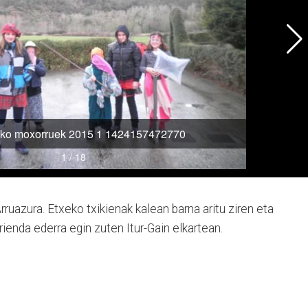
ruazura. Etxeko txikienak kalean barna aritu ziren eta
ienda ederra egin zuten Itur-Gain elkartean.