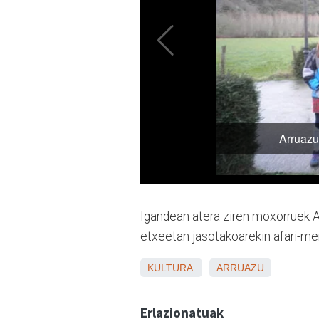
Igandean atera ziren moxorruek Ar
etxeetan jasotakoarekin afari-mer
KULTURA
ARRUAZU
Erlazionatuak