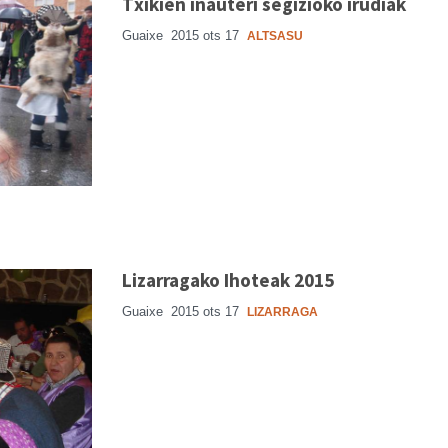
Txikien inauteri segizioko irudiak
Guaixe
2015 ots 17
ALTSASU
Lizarragako Ihoteak 2015
Guaixe
2015 ots 17
LIZARRAGA