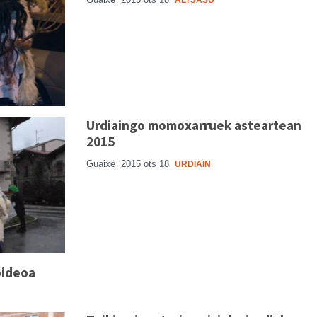
ALTSASU
Urdiaingo momoxarruek asteartean
2015
Guaixe
2015 ots 18
URDIAIN
bideoa