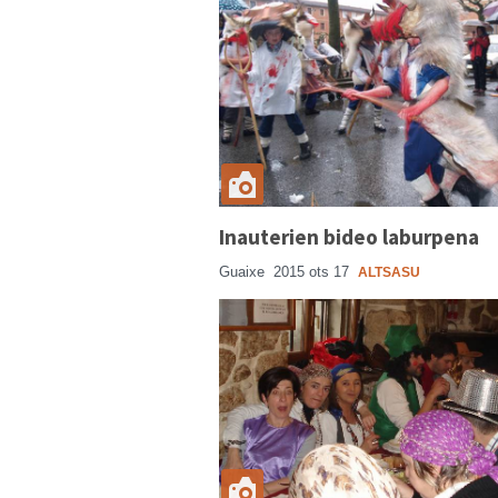
Inauterien bideo laburpena
Guaixe
2015 ots 17
ALTSASU