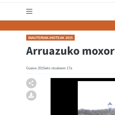
INAUTERIAK-IHOTEAK 2015
Arruazuko moxor
Guaixe
2015eko otsailaren 17a