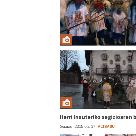
Herri inauteriko segizioaren 
Guaixe
2015 ots 17
ALTSASU