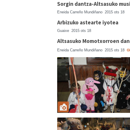
Sorgin dantza-Altsasuko musi
Eneida Carreño Mundiñano
2015 ots 18
Arbizuko astearte iyotea
Guaixe
2015 ots 18
Altsasuko Momotxorroen dant
Eneida Carreño Mundiñano
2015 ots 18
G