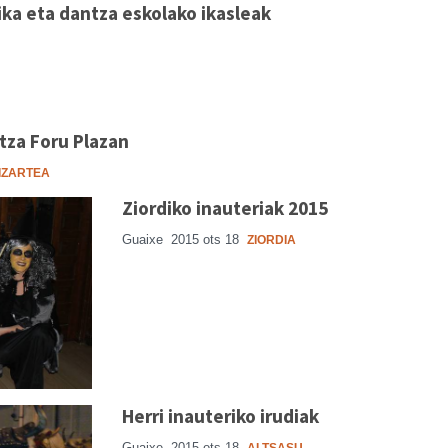
ka eta dantza eskolako ikasleak
za Foru Plazan
IZARTEA
Ziordiko inauteriak 2015
Guaixe
2015 ots 18
ZIORDIA
Herri inauteriko irudiak
Guaixe
2015 ots 18