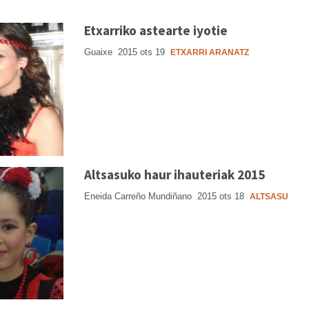
Etxarriko astearte iyotie
Guaixe
2015 ots 19
ETXARRI ARANATZ
Altsasuko haur ihauteriak 2015
Eneida Carreño Mundiñano
2015 ots 18
ALTSASU