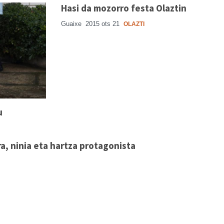
Hasi da mozorro festa Olaztin
Guaixe
2015 ots 21
OLAZTI
u
a, ninia eta hartza protagonista