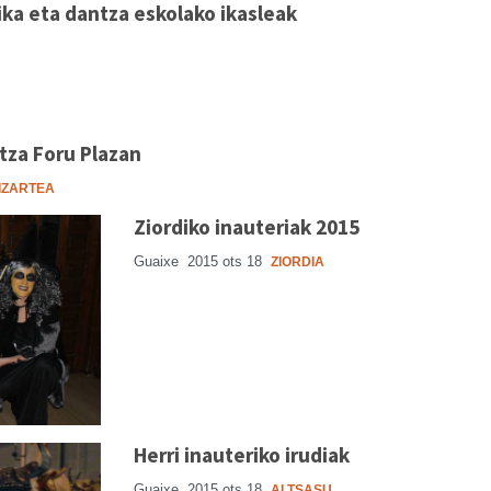
ka eta dantza eskolako ikasleak
za Foru Plazan
IZARTEA
Ziordiko inauteriak 2015
Guaixe
2015 ots 18
ZIORDIA
Herri inauteriko irudiak
Guaixe
2015 ots 18
ALTSASU