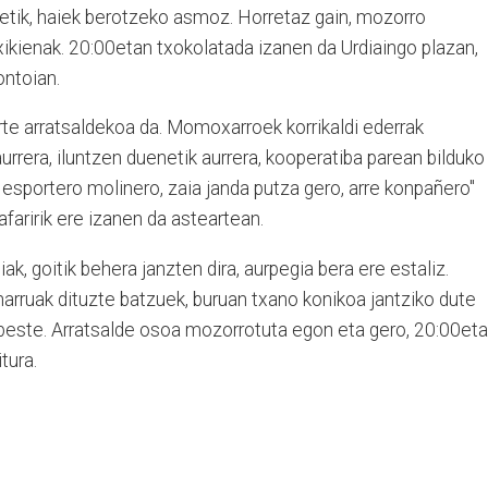
etik, haiek berotzeko asmoz. Horretaz gain, mozorro
xikienak. 20:00etan txokolatada izanen da Urdiaingo plazan,
ontoian.
e arratsaldekoa da. Momoxarroek korrikaldi ederrak
urrera, iluntzen duenetik aurrera, kooperatiba parean bilduko
o, esportero molinero, zaia janda putza gero, arre konpañero"
afaririk ere izanen da asteartean.
ak, goitik behera janzten dira, aurpegia bera ere estaliz.
-narruak dituzte batzuek, buruan txano konikoa jantziko dute
a beste. Arratsalde osoa mozorrotuta egon eta gero, 20:00et
tura.