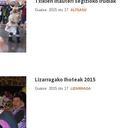
Txikien inauteri segizioko irudiak
Guaixe
2015 ots 17
ALTSASU
Lizarragako Ihoteak 2015
Guaixe
2015 ots 17
LIZARRAGA