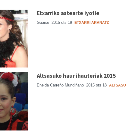
Etxarriko astearte iyotie
Guaixe
2015 ots 19
ETXARRI ARANATZ
Altsasuko haur ihauteriak 2015
Eneida Carreño Mundiñano
2015 ots 18
ALTSASU