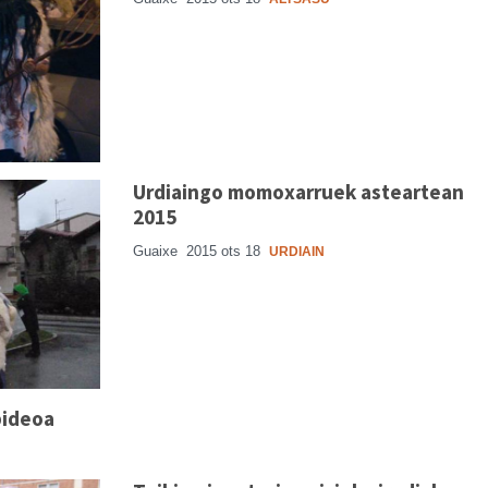
Urdiaingo momoxarruek asteartean
2015
Guaixe
2015 ots 18
URDIAIN
bideoa