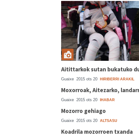
Aitittarkok sutan bukatuko d
Guaixe
2015 ots 20
HIRIBERRI ARAKIL
Moxorroak, Aitezarko, landarr
Guaixe
2015 ots 20
IHABAR
Mozorro gehiago
Guaixe
2015 ots 20
ALTSASU
Koadrila mozorroen txanda