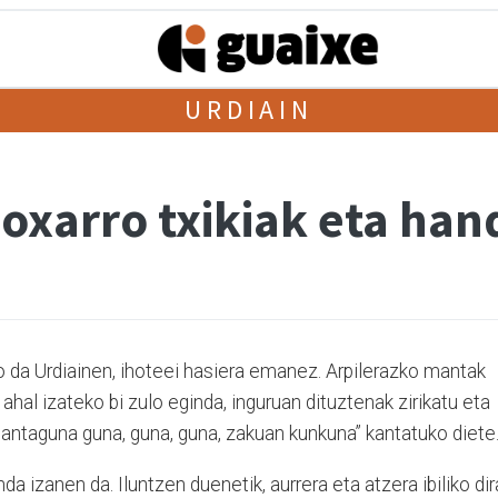
URDIAIN
xarro txikiak eta han
da Urdiainen, ihoteei hasiera emanez. Arpilerazko mantak
 ahal izateko bi zulo eginda, inguruan dituztenak zirikatu eta
antaguna guna, guna, guna, zakuan kunkuna” kantatuko diete
izanen da. Iluntzen duenetik, aurrera eta atzera ibiliko dir