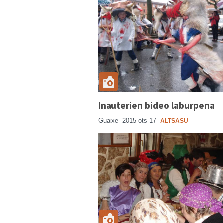
Inauterien bideo laburpena
Guaixe
2015 ots 17
ALTSASU