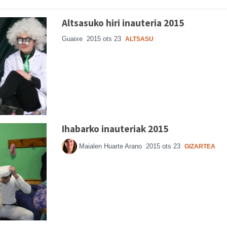
Altsasuko hiri inauteria 2015
Guaixe
2015 ots 23
ALTSASU
Ihabarko inauteriak 2015
Maialen Huarte Arano
2015 ots 23
GIZARTEA