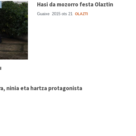
Hasi da mozorro festa Olaztin
Guaixe
2015 ots 21
OLAZTI
u
a, ninia eta hartza protagonista