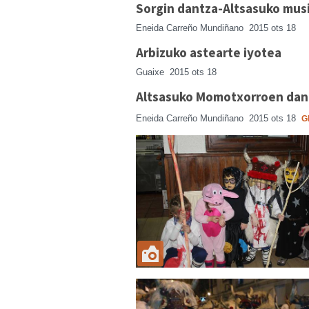
Sorgin dantza-Altsasuko musi
Eneida Carreño Mundiñano
2015 ots 18
Arbizuko astearte iyotea
Guaixe
2015 ots 18
Altsasuko Momotxorroen dant
Eneida Carreño Mundiñano
2015 ots 18
G