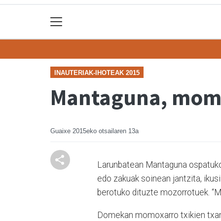
INAUTERIAK-IHOTEAK 2015
Mantaguna, momo
Guaixe
2015eko otsailaren 13a
Larunbatean Mantaguna ospatuko 
edo zakuak soinean jantzita, ikusi
berotuko dituzte mozorrotuek. “M
Domekan momoxarro txikien txanda 