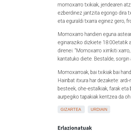
momoxarro txikiak, jendearen atz
ezberdinez jantzita egongo dira t
eta eguraldi txarra eginez gero, fr
Momoxarro handien eguna asteart
eginaraziko dizkiete 18:00etatik a
direnei. “Momoxarro xirrikiti xarr
kantatuko diete. Bestalde, sorgin 
Momoxarroak, bai txikiak bai handi
Hainbat itxura har dezakete: ardi
besteek, ohe-estalkiak, farak et
aurpegiko tapakiak kentzea da ohi
GIZARTEA
URDIAIN
Erlazionatuak