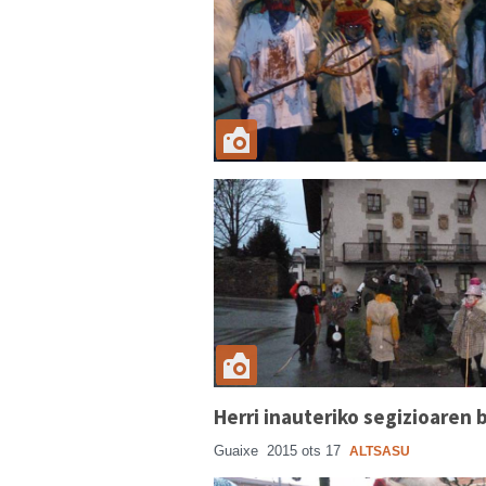
Herri inauteriko segizioaren 
Guaixe
2015 ots 17
ALTSASU