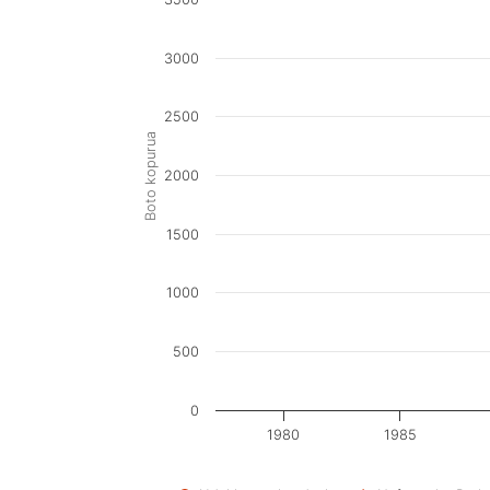
3000
2500
Boto kopurua
2000
1500
1000
500
0
1980
1985