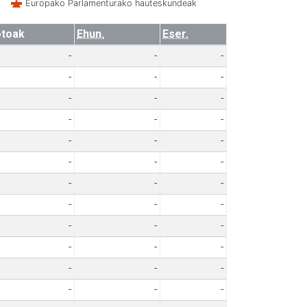
Europako Parlamenturako hauteskundeak
toak
Ehun.
Eser.
-
-
-
-
-
-
-
-
-
-
-
-
-
-
-
-
-
-
-
-
-
-
-
-
-
-
-
-
-
-
-
-
-
-
-
-