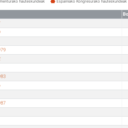
amenturako hauteskundeak
Espainiako Kongresurako hauteskundeak
Bo
7
9
979
2
983
6
987