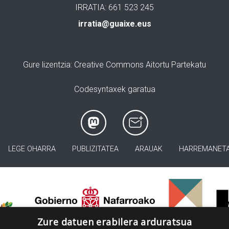
IRRATIA: 661 523 245
irratia@guaixe.eus
Gure lizentzia
: Creative Commons Aitortu Partekatu
Codesyntaxek garatua
LEGE OHARRA
PUBLIZITATEA
ARAUAK
HARREMANET
>
Zure datuen erabilera arduratsua