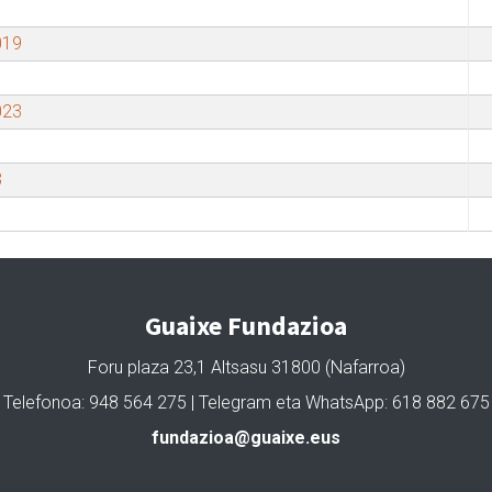
019
023
3
Guaixe Fundazioa
Foru plaza 23,1 Altsasu 31800 (Nafarroa)
Telefonoa: 948 564 275 | Telegram eta WhatsApp: 618 882 675
fundazioa@guaixe.eus