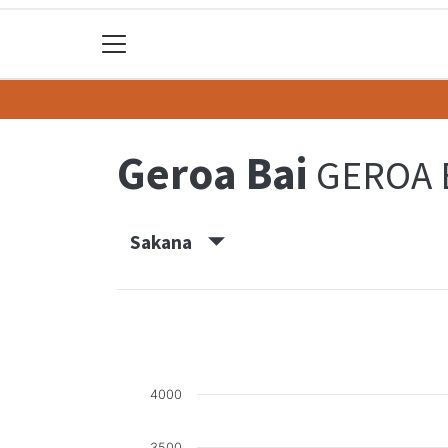
Geroa Bai
GEROA 
Sakana
4000
3500