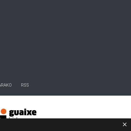
ARAKO
RSS
×