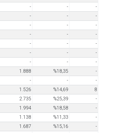
-
-
-
-
-
-
-
-
-
-
-
-
-
-
-
-
-
-
-
-
-
1.888
%18,35
-
-
-
-
1.526
%14,69
8
2.735
%25,39
-
1.994
%18,58
-
1.138
%11,33
-
1.687
%15,16
-