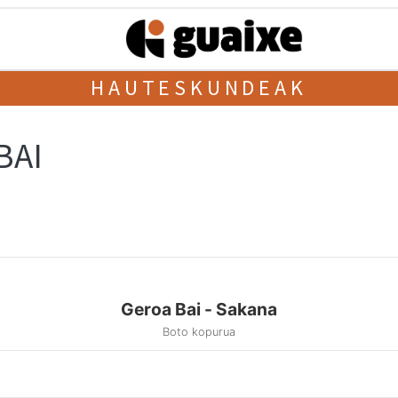
HAUTESKUNDEAK
BAI
Geroa Bai - Sakana
Boto kopurua