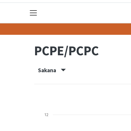
PCPE/PCPC
Sakana
12