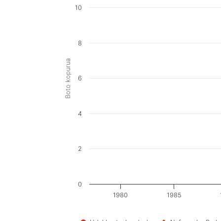
10
8
Boto kopurua
6
4
2
0
1980
1985