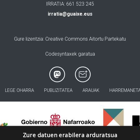
IRRATIA: 661 523 245
irratia@guaixe.eus
Gure lizentzia
: Creative Commons Aitortu Partekatu
Codesyntaxek garatua
LEGE OHARRA
PUBLIZITATEA
ARAUAK
HARREMANET
>
Zure datuen erabilera arduratsua