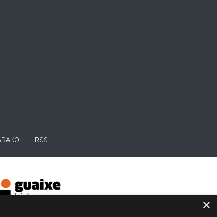
ARAKO
RSS
×