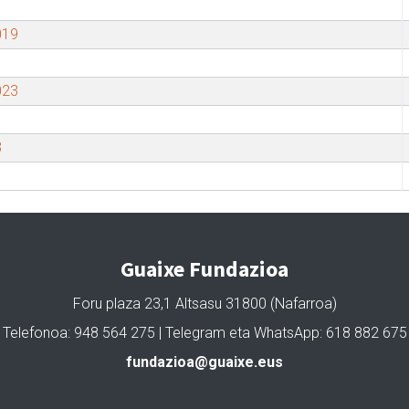
019
023
3
Guaixe Fundazioa
Foru plaza 23,1 Altsasu 31800 (Nafarroa)
Telefonoa: 948 564 275 | Telegram eta WhatsApp: 618 882 675
fundazioa@guaixe.eus