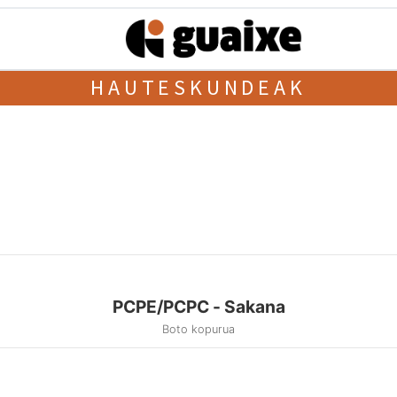
HAUTESKUNDEAK
PCPE/PCPC - Sakana
Boto kopurua