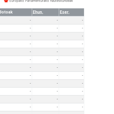
Europako Parlamenturako hauteskundeak
Botoak
Ehun.
Eser.
-
-
-
-
-
-
-
-
-
-
-
-
-
-
-
-
-
-
-
-
-
-
-
-
-
-
-
-
-
-
-
-
-
-
-
-