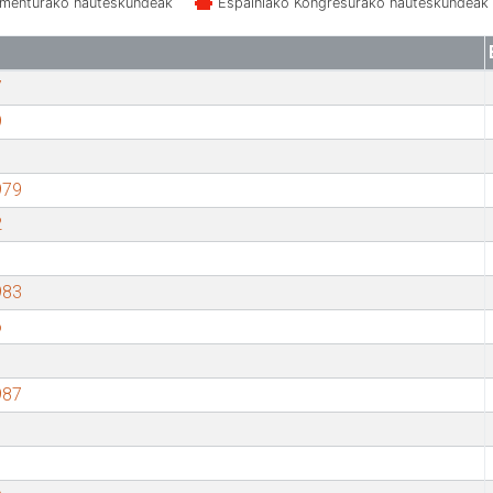
amenturako hauteskundeak
Espainiako Kongresurako hauteskundeak
7
9
979
2
983
6
987