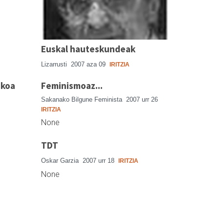
Euskal hauteskundeak
Lizarrusti
2007 aza 09
IRITZIA
ikoa
Feminismoaz...
Sakanako Bilgune Feminista
2007 urr 26
IRITZIA
None
TDT
Oskar Garzia
2007 urr 18
IRITZIA
None