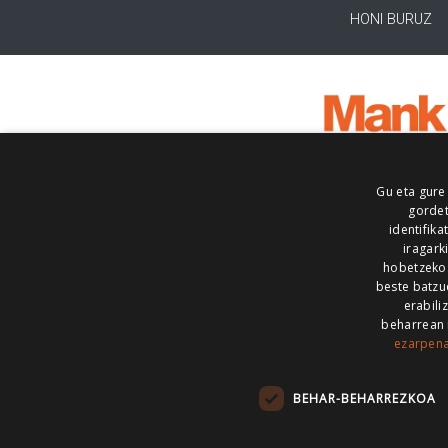
HONI BURUZ
Gu eta gure
gordet
identifika
iragark
hobetzeko
beste batzu
erabili
beharrean 
ezarpen
AIARALDEA
AIKOR
AIURRI
ALEA
BEGITU
ERRAN
EUSKALERRIA IRRA
BEHAR-BEHARREZKOA
KRONIKA
MAILOPE
NOAUA
O