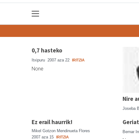
0,7 hasteko
Itxipuru
2007 aza 22
IRITZIA
None
Nire a
Joseba 
Ez erail haurrik!
Geriat
Mikel Gotzon Mendinueta Flores
Bernar I
2007 aza 15
IRITZIA