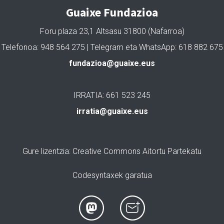
Guaixe Fundazioa
Foru plaza 23,1 Altsasu 31800 (Nafarroa)
Telefonoa: 948 564 275 | Telegram eta WhatsApp: 618 882 675
fundazioa@guaixe.eus
IRRATIA: 661 523 245
irratia@guaixe.eus
Gure lizentzia
: Creative Commons Aitortu Partekatu
Codesyntaxek garatua