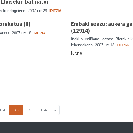
Lluisekin bat nator
n Iruretagoiena
2007 urr 26
IRITZIA
orekatua (II)
Erabaki ezazu: aukera ga
(12914)
Beraza
2007 urr 18
IRITZIA
Iñaki Mundiñano Larraza. Bierrik el
lehendakaria
2007 urr 18
IRITZIA
None
161
162
163
164
»