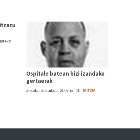
itzazu
karteko
Ospitale batean bizi izandako
gertaerak
Joseba Bakaikoa
2007 urr 18
IRITZIA