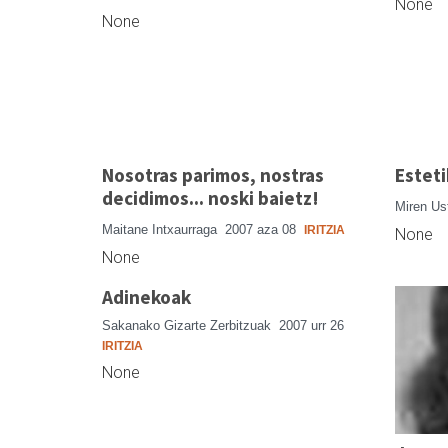
None
None
Nosotras parimos, nostras
Estet
decidimos... noski baietz!
Miren Us
Maitane Intxaurraga
2007 aza 08
IRITZIA
None
None
Adinekoak
Sakanako Gizarte Zerbitzuak
2007 urr 26
IRITZIA
None