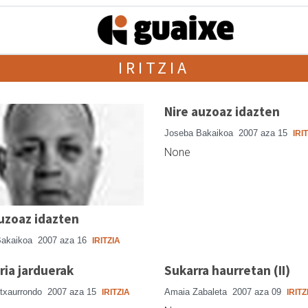
IRITZIA
Nire auzoaz idazten
Joseba Bakaikoa
2007 aza 15
IRI
None
uzoaz idazten
Bakaikoa
2007 aza 16
IRITZIA
ria jarduerak
Sukarra haurretan (II)
ntxaurrondo
2007 aza 15
Amaia Zabaleta
2007 aza 09
IRITZIA
IRITZ