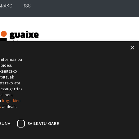
ARAKO
RSS
×
 informazioa
lbidea,
skaintzeko,
rbitzuak
etarako eta
 ezaugarriak
 baimena
zu
Iragarkien
k
atalean.
EITIA GUKA
AZKOITIA GUKA
BARRENA
GUKA
GUKA TELEBISTA
HIRUKA
SUNA
SAILKATU GABE
Z GUKA
ZUMAIA GUKA
28 KANALA