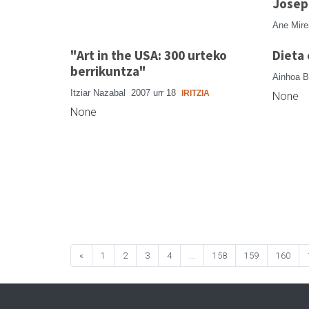
Josep 
Ane Mire
"Art in the USA: 300 urteko
Dieta 
berrikuntza"
Ainhoa 
Itziar Nazabal
2007 urr 18
IRITZIA
None
None
«
1
2
3
4
...
158
159
160