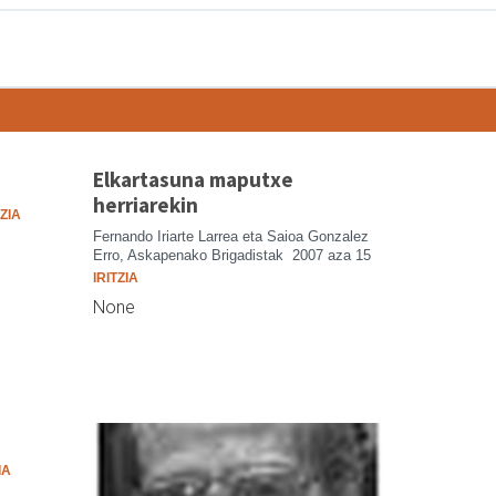
Elkartasuna maputxe
herriarekin
TZIA
Fernando Iriarte Larrea eta Saioa Gonzalez
Erro, Askapenako Brigadistak
2007 aza 15
IRITZIA
None
IA