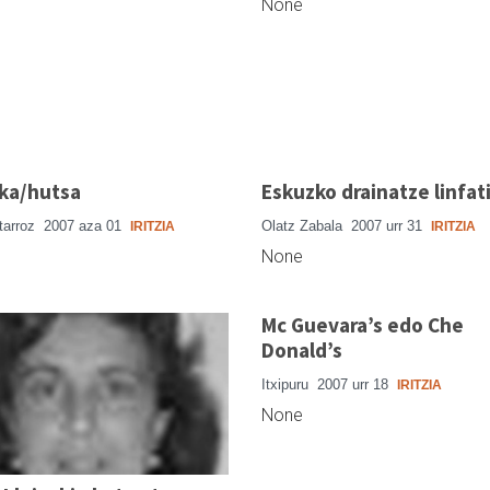
None
ika/hutsa
Eskuzko drainatze linfat
tarroz
2007 aza 01
Olatz Zabala
2007 urr 31
IRITZIA
IRITZIA
None
Mc Guevara’s edo Che
Donald’s
Itxipuru
2007 urr 18
IRITZIA
None