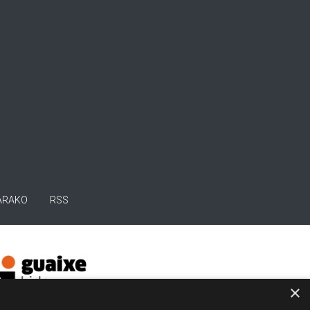
ARAKO
RSS
×