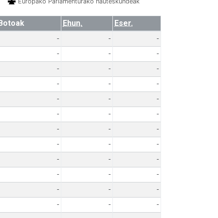
Europako Parlamenturako hauteskundeak
Botoak
Ehun.
Eser.
-
-
-
-
-
-
-
-
-
-
-
-
-
-
-
-
-
-
-
-
-
-
-
-
-
-
-
-
-
-
-
-
-
-
-
-