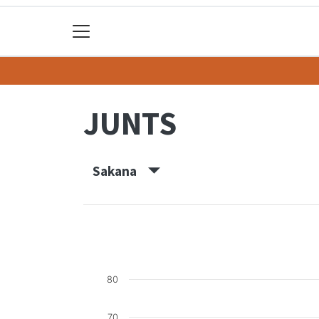
JUNTS
Sakana
80
70