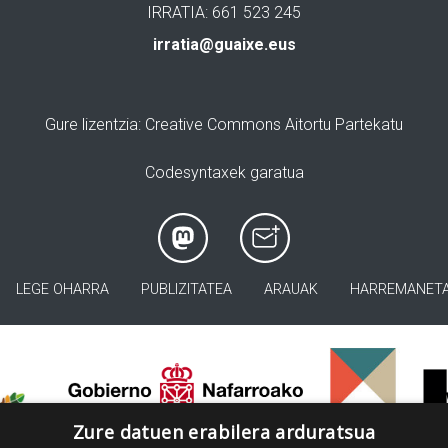
IRRATIA: 661 523 245
irratia@guaixe.eus
Gure lizentzia
: Creative Commons Aitortu Partekatu
Codesyntaxek garatua
LEGE OHARRA
PUBLIZITATEA
ARAUAK
HARREMANET
>
Zure datuen erabilera arduratsua