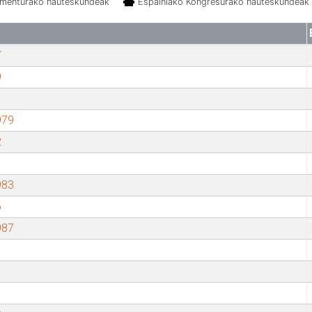
amenturako hauteskundeak
Espainiako Kongresurako hauteskundeak
7
9
979
2
983
6
987