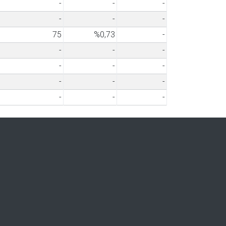
-
-
-
-
-
-
75
%0,73
-
-
-
-
-
-
-
-
-
-
-
-
-