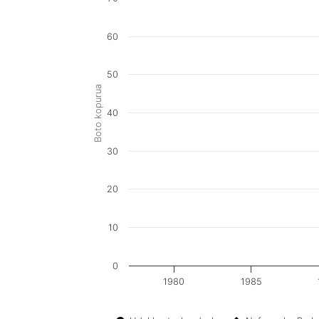
60
50
Boto kopurua
40
30
20
10
0
1980
1985