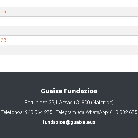
019
023
3
Guaixe Fundazioa
Foru plaza 23,1 Altsasu 31800 (Nafarroa)
Telefonoa: 948 564 275 | Telegram eta WhatsApp: 618 882 675
fundazioa@guaixe.eus