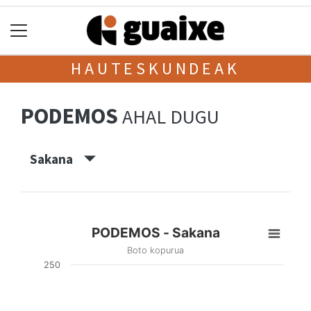
HAUTESKUNDEAK
PODEMOS
AHAL DUGU
Sakana
PODEMOS - Sakana
Boto kopurua
250