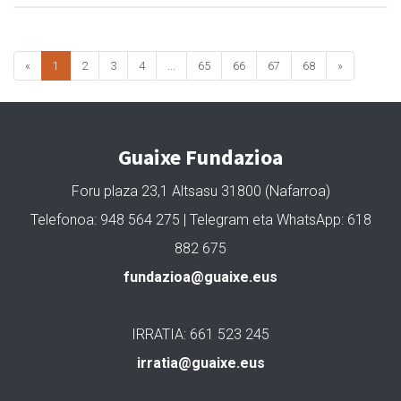
«
1
2
3
4
...
65
66
67
68
»
Guaixe Fundazioa
Foru plaza 23,1 Altsasu 31800 (Nafarroa)
Telefonoa: 948 564 275 | Telegram eta WhatsApp: 618
882 675
fundazioa@guaixe.eus
IRRATIA: 661 523 245
irratia@guaixe.eus