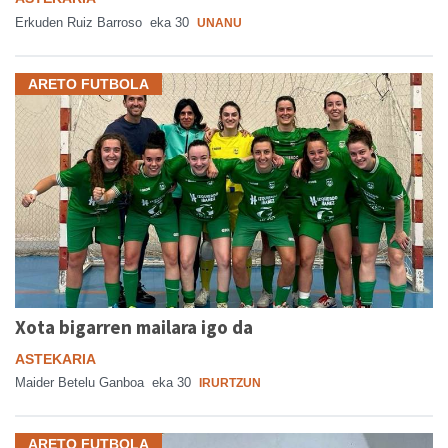
Erkuden Ruiz Barroso
eka 30
UNANU
ARETO FUTBOLA
Xota bigarren mailara igo da
ASTEKARIA
Maider Betelu Ganboa
eka 30
IRURTZUN
ARETO FUTBOLA