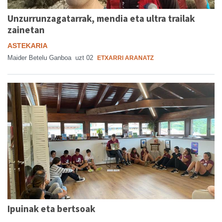
Unzurrunzagatarrak, mendia eta ultra trailak
zainetan
ASTEKARIA
Maider Betelu Ganboa
uzt 02
ETXARRI ARANATZ
Ipuinak eta bertsoak