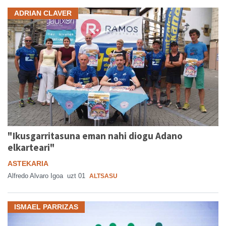
ADRIAN CLAVER
"Ikusgarritasuna eman nahi diogu Adano
elkarteari"
ASTEKARIA
Alfredo Alvaro Igoa
uzt 01
ALTSASU
ISMAEL PARRIZAS