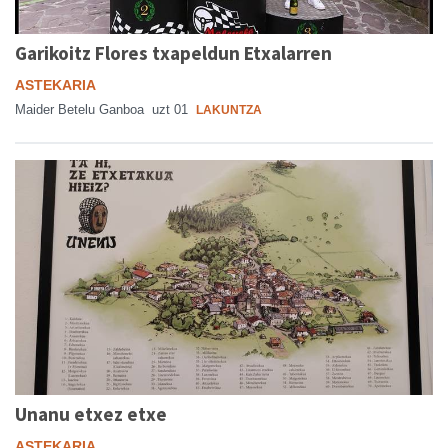
Garikoitz Flores txapeldun Etxalarren
ASTEKARIA
Maider Betelu Ganboa
uzt 01
LAKUNTZA
Unanu etxez etxe
ASTEKARIA