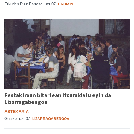
Erkuden Ruiz Barroso
uzt 07
URDIAIN
Festak iraun bitartean itxuraldatu egin da
Lizarragabengoa
ASTEKARIA
Guaixe
uzt 07
LIZARRAGABENGOA