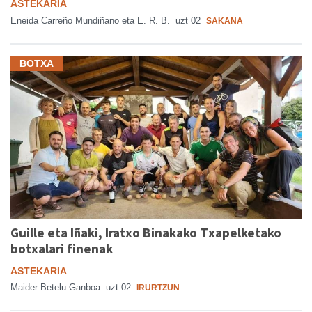
ASTEKARIA
Eneida Carreño Mundiñano eta E. R. B.
uzt 02
SAKANA
BOTXA
Guille eta Iñaki, Iratxo Binakako Txapelketako
botxalari finenak
ASTEKARIA
Maider Betelu Ganboa
uzt 02
IRURTZUN