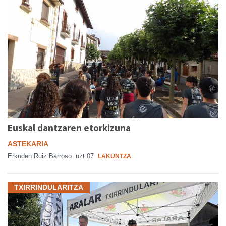
Euskal dantzaren etorkizuna
ASTEKARIA
Erkuden Ruiz Barroso
uzt 07
LAKUNTZA
TXIRRINDULARITZA