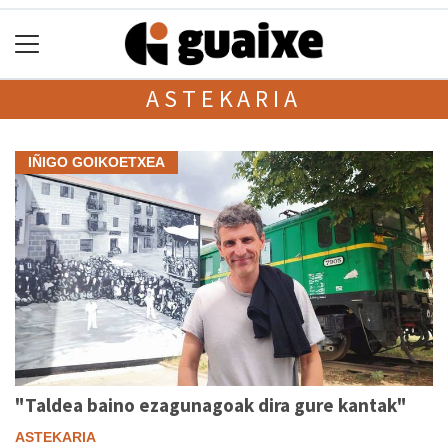
ASTEKARIA
IÑIGO GOIKOETXEA
"Taldea baino ezagunagoak dira gure kantak"
ASTEKARIA