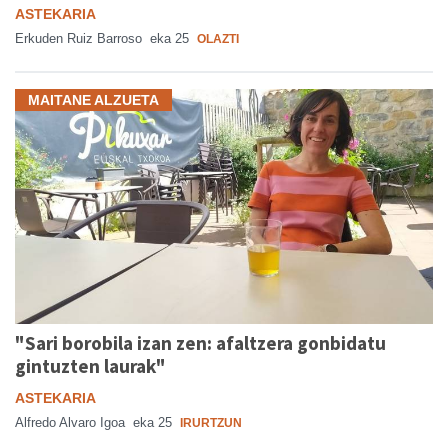
ASTEKARIA
Erkuden Ruiz Barroso
eka 25
OLAZTI
MAITANE ALZUETA
"Sari borobila izan zen: afaltzera gonbidatu
gintuzten laurak"
ASTEKARIA
Alfredo Alvaro Igoa
eka 25
IRURTZUN