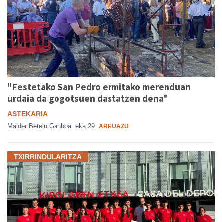
"Festetako San Pedro ermitako merenduan
urdaia da gogotsuen dastatzen dena"
ASTEKARIA
Maider Betelu Ganboa
eka 29
ARRUAZU
TXIRRINDULARITZA