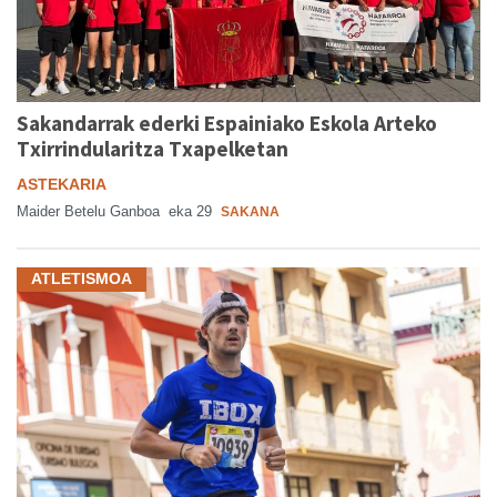
Sakandarrak ederki Espainiako Eskola Arteko
Txirrindularitza Txapelketan
ASTEKARIA
Maider Betelu Ganboa
eka 29
SAKANA
ATLETISMOA