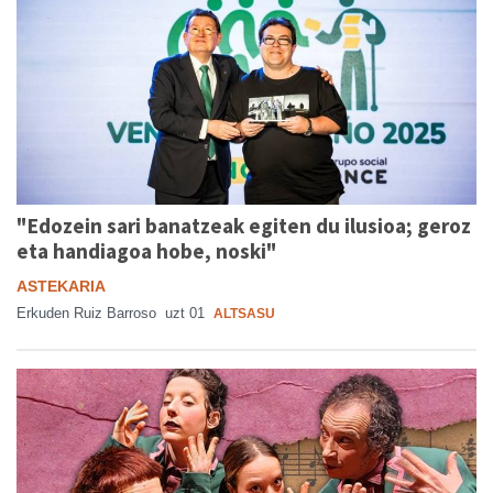
"Edozein sari banatzeak egiten du ilusioa; geroz
eta handiagoa hobe, noski"
ASTEKARIA
Erkuden Ruiz Barroso
uzt 01
ALTSASU