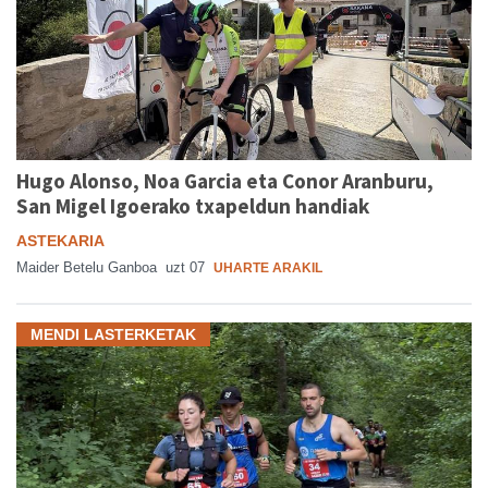
Hugo Alonso, Noa Garcia eta Conor Aranburu,
San Migel Igoerako txapeldun handiak
ASTEKARIA
Maider Betelu Ganboa
uzt 07
UHARTE ARAKIL
MENDI LASTERKETAK