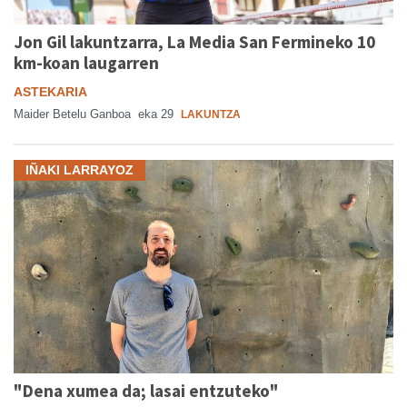
Jon Gil lakuntzarra, La Media San Fermineko 10
km-koan laugarren
ASTEKARIA
Maider Betelu Ganboa
eka 29
LAKUNTZA
IÑAKI LARRAYOZ
"Dena xumea da; lasai entzuteko"