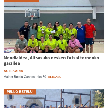
Mendialdea, Altsasuko nesken futsal torneoko
garailea
ASTEKARIA
Maider Betelu Ganboa
eka 30
ALTSASU
PELLO BETELU