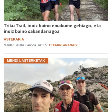
Triku Trail, inoiz baino emakume gehiago, eta
inoiz baino sakandarragoa
ASTEKARIA
Maider Betelu Ganboa
uzt 05
ETXARRI ARANATZ
MENDI LASTERKETAK